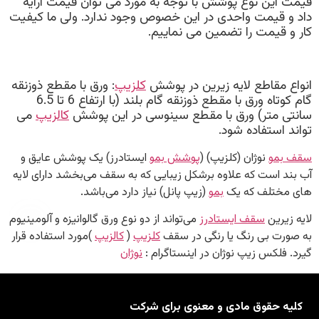
قیمت این نوع پوشش با توجه به مورد می توان قیمت ارایه
داد و قیمت واحدی در این خصوص وجود ندارد. ولی ما کیفیت
کار و قیمت را تضمین می نماییم.
انواع مقاطع لایه زیرین در پوشش
کلزیپ
: ورق با مقطع ذوزنقه
گام کوتاه ورق با مقطع ذوزنقه گام بلند (با ارتفاع 6 تا 6.5
سانتی متر) ورق با مقطع سینوسی در این پوشش
کالزیپ
می
تواند استفاده شود.
سقف بمو
نوژان (کلزیپ) (
پوشش بمو
ایستادرز) یک پوشش عایق و
آب بند است که علاوه برشکل زیبایی که به سقف می‌بخشد دارای لایه
های مختلف که یک
بمو
(زیپ پانل) نیاز دارد می‌باشد.
لایه زیرین
سقف ایستادرز
می‌تواند از دو نوع ورق گالوانیزه و آلومینیوم
به صورت بی رنگ یا رنگی در سقف
کلزیپ
(
کالزیپ
)مورد استفاده قرار
گیرد. فلکس زیپ نوژان در اینستاگرام :
نوژان
کلیه حقوق مادی و معنوی برای شرکت