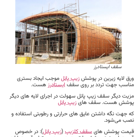
سقف ایستادرز
ورق لایه زیرین در پوشش
زیپ پانل
موجب ایجاد بستری
مناسب جهت تردد بر روی سقف
ایستادرز
هست.
مزیت دیگر سقف زیپ پانل سهولت در اجرای لایه های دیگر
پوشش هست. سقف های
زیپ پانل
که جهت نگه داشتن عایق های حرارتی و رطوبتی استفاده و
نصب می‌شود.
قیمت پوشش های
سقف کلزیپ
(
زیپ پانل
): در خصوص