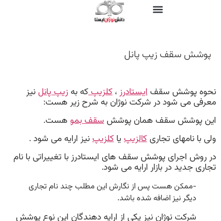
پوشش سقف زیپ پانل
نحوه پوشش سقف
ایستادرز
،
کلزیپ
که به
زیپ پانل
نیز
معرفی می شود در شرکت نوژان به شرح زیر هست:
این پوشش سقف همان پوشش
سقف بمو
هست.
ولی با نامهای تجاری
کالزیپ
یا
کلزیپ
نیز ارایه می شود .
در روش اجرای پوشش سقف های ایستادرز با تغییراتی با نام
تجاری جدید در بازار ارایه می شود.
-ممکن هست پس از نگارش این مطلب چند نام تجاری
دیگر نیز اضافه شده باشد.
شرکت نوژان نیز یکی از ارایه دهندگان این نوع پوشش