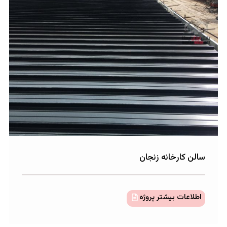
رخانه زنجان
 بیشتر پروژه