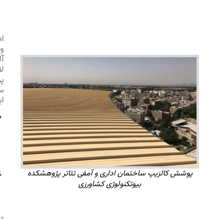
متر
مربع
سقف
اطلاعات
ورق
آلومینیومی
لایه نهایی
پوشش
سقف
ایستادرز:
بلندترین
طول
ورق
ایستادرز
24 متر
نوع ورق
الزیپ ساختمان اداری و آمفی تئاتر پژوهشکده
ایستادرز:
بیوتکنولوژی کشاورزی
N-ST
400/65
ویژگی