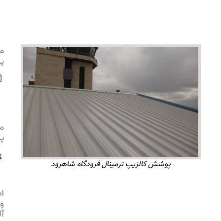
ابنیه
گستر
شمال
شرق
مشاور
پروژه:
مهندسین
مشاور
بانیان
دیماس
متراژ
پروژه:
3000
پوشش کالزیپ ترمینال فرودگاه شاهرود
متر
مربع
اطلاعات
ورق
آلومینیومی