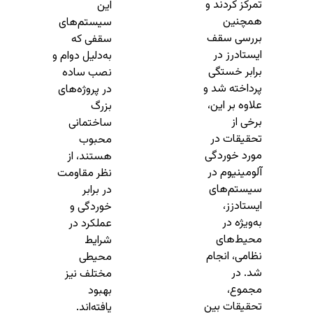
تمرکز کردند و
این
همچنین
سیستم‌های
بررسی سقف
سقفی که
ایستادرز در
به‌دلیل دوام و
برابر خستگی
نصب ساده
پرداخته شد و
در پروژه‌های
علاوه بر این،
بزرگ
برخی از
ساختمانی
تحقیقات در
محبوب
مورد خوردگی
هستند، از
آلومینیوم در
نظر مقاومت
سیستم‌های
در برابر
ایستادزز،
خوردگی و
به‌ویژه در
عملکرد در
محیط‌های
شرایط
نظامی، انجام
محیطی
شد. در
مختلف نیز
مجموع،
بهبود
تحقیقات بین
یافته‌اند.