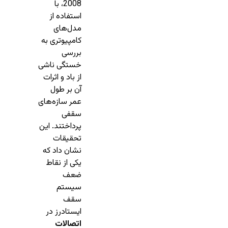
2008، با
استفاده از
مدل‌های
کامپیوتری به
بررسی
خستگی ناشی
از باد و اثرات
آن بر طول
عمر سازه‌های
سقفی
پرداختند. این
تحقیقات
نشان داد که
یکی از نقاط
ضعف
سیستم‌
سقف
ایستادرز در
اتصالات