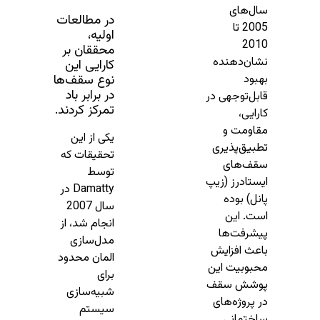
سال‌های
در مطالعات
2005 تا
اولیه،
2010
محققان بر
نشان‌دهنده
کارایی این
بهبود
نوع سقف‌ها
در برابر باد
قابل‌توجهی در
تمرکز کردند.
کارایی،
مقاومت و
یکی از این
تطبیق‌پذیری
تحقیقات که
سقف‌های
توسط
ایستادرز (زیپ
Damatty در
پانل) بوده
سال 2007
است. این
انجام شد، از
پیشرفت‌ها
مدل‌سازی
باعث افزایش
المان محدود
محبوبیت این
برای
پوشش سقف
شبیه‌سازی
در پروژه‌های
سیستم‌
ساختمانی