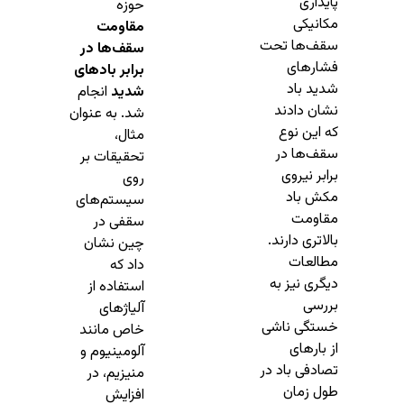
پایداری
حوزه
مکانیکی
مقاومت
سقف‌ها تحت
سقف‌ها در
فشارهای
برابر بادهای
شدید باد
شدید
انجام
نشان دادند
شد. به عنوان
که این نوع
مثال،
سقف‌ها در
تحقیقات بر
برابر نیروی
روی
مکش باد
سیستم‌های
مقاومت
سقفی در
بالاتری دارند.
چین نشان
مطالعات
داد که
دیگری نیز به
استفاده از
بررسی
آلیاژهای
خستگی ناشی
خاص مانند
از بارهای
آلومینیوم و
تصادفی باد در
منیزیم، در
طول زمان
افزایش