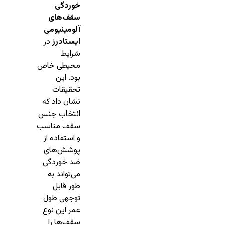
خوردگی
سقف‌های
آلومینیومی
ایستادرز
در
شرایط
محیطی خاص
بود. این
تحقیقات
نشان داد که
انتخاب جنس
سقف مناسب
و استفاده از
پوشش‌های
ضد خوردگی
می‌تواند به
طور قابل
توجهی طول
عمر این نوع
سقف‌ها را