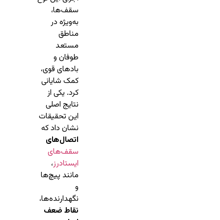
سقف‌ها،
به‌ویژه در
مناطق
مستعد
طوفان و
بادهای قوی،
کمک شایانی
کرد. یکی از
نتایج اصلی
این تحقیقات
نشان داد که
اتصال‌های
سقف‌های
ایستادرز
،
مانند پیچ‌ها
و
نگهدارنده‌ها،
نقاط ضعف