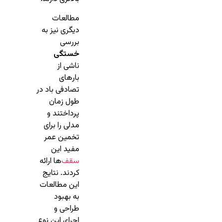
مطالعات
دیگری نیز به
بررسی
خستگی
ناشی از
بارهای
تصادفی باد در
طول زمان
پرداختند و
مدلی را برای
تخمین عمر
مفید این
سقف‌
ها ارائه
کردند. نتایج
این مطالعات
به بهبود
طراحی و
اجرای این نوع